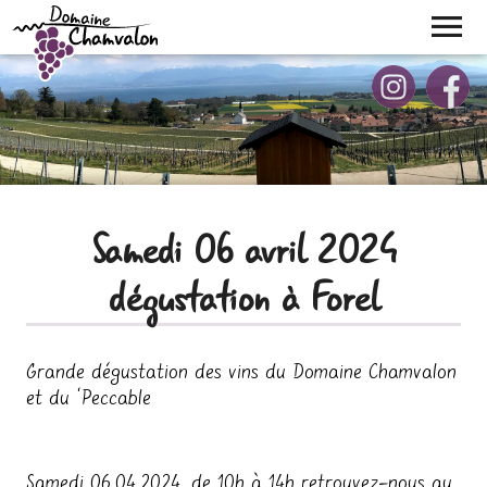
Skip
to
content
BOUTIQUE
CONTACT
Samedi 06 avril 2024
dégustation à Forel
Grande dégustation des vins du Domaine Chamvalon
et du ‘Peccable
Samedi 06.04.2024, de 10h à 14h retrouvez-nous au